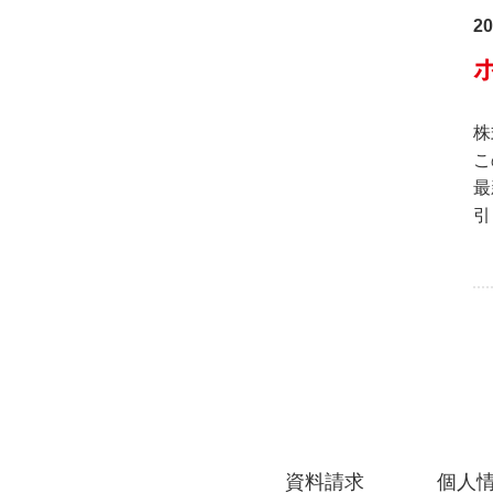
20
株
こ
最
引
資料請求
個人