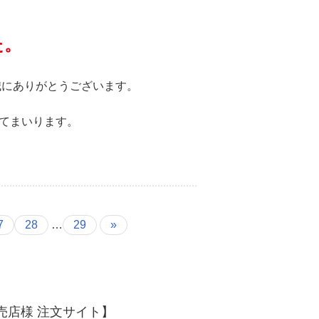
た。
誠にありがとうございます。
てまいります。
7
28
…
29
»
売店様 注文サイト】