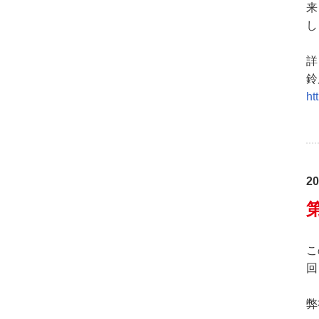
来
し
詳
鈴
ht
20
こ
回
弊