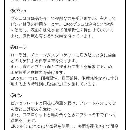
③ブシュ
ブシュは各部品を介して複雑な力を受けますが、主として
ピンと軸受の作用をします。EKのブシュは合金はだ焼鋼
を使用し、表面を硬化させて耐摩耗性を持たせています。
また、真円度を有する軸受面を持っています。
④ローラ
ローラは、チェーンがスプロケットに噛み込むときに歯面
との衝突による衝撃荷重を受けます。
また、歯面とブシュ面とで挟まれて歯面を移動するため、
圧縮荷重と摩擦力を受けます。
EK のローラは、耐衝撃性、耐圧縮性、耐摩耗性などに十分
耐えるよう特殊鋼に独自の加工を施しています。
⑤ピン
ピンはプレートと同様に荷重を受け、プレートを介してせ
ん断と曲げ応力を受けます。
また、スプロケットと噛み合うときにブシュの中ですべり
運動をします。
EK のピンは合金はだ焼鋼を使用し、表面を硬化させて耐摩